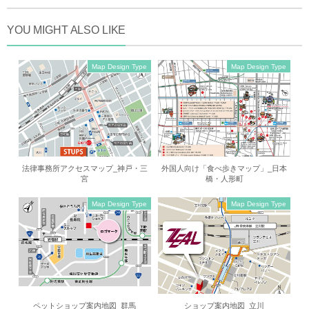
YOU MIGHT ALSO LIKE
Map Design Type
Map Design Type
法律事務所アクセスマップ_神戸・三
外国人向け「食べ歩きマップ」_日本
宮
橋・人形町
Map Design Type
Map Design Type
ペットショップ案内地図_群馬
ショップ案内地図_立川