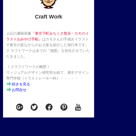
Craft Work
上記の書籍画像
『東京下町みちくさ散歩・カモのイ
ラストおみやげ手帖』
はカモさんの手描きイラスト
で東京の昔ながらのお土産を紹介した単行本です。
ク ラフトワークは全ての『地図』を担当させていた
だきました。
《 クラフトワークの略歴 》
ヴィジュアルデザイン研究所を経て、東京デザイン
専門学校《イラストレーター科》・・・・・
続きを見る
お問合せ